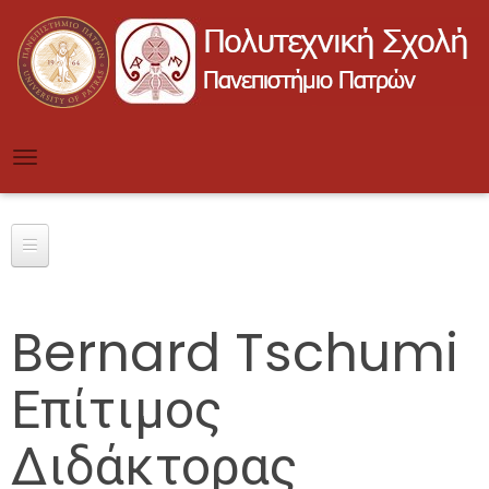
Skip
to
main
content
Toggle
navigation
Bernard Tschumi
Επίτιμος
Διδάκτορας